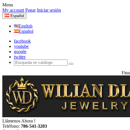
Menu
My account
Pagar
Iniciar sesión
Español
English
Español
facebook
youtube
google
twitter
Fina
Llámenos Ahora !
Teléfono:
786-541-3203