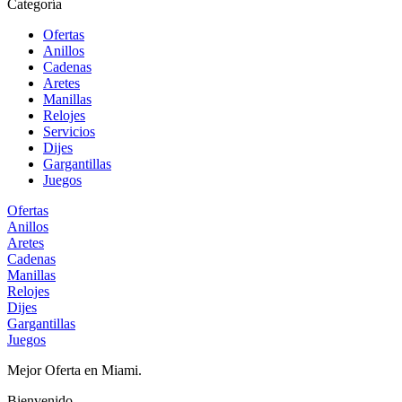
Categoría
Ofertas
Anillos
Cadenas
Aretes
Manillas
Relojes
Servicios
Dijes
Gargantillas
Juegos
Ofertas
Anillos
Aretes
Cadenas
Manillas
Relojes
Dijes
Gargantillas
Juegos
Mejor Oferta en Miami.
Bienvenido