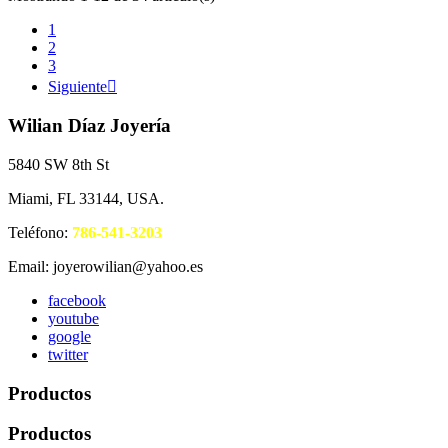
1
2
3
Siguiente

Wilian Díaz Joyería
5840 SW 8th St
Miami, FL 33144, USA.
Teléfono:
786-541-3203
Email: joyerowilian@yahoo.es
facebook
youtube
google
twitter
Productos
Productos