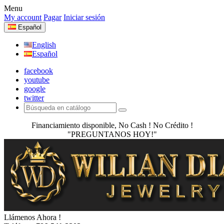
Menu
My account
Pagar
Iniciar sesión
Español
English
Español
facebook
youtube
google
twitter
Financiamiento disponible, No Cash ! No Crédito !
"PREGUNTANOS HOY!"
Llámenos Ahora !