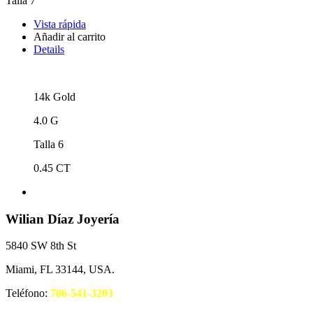
Talla 7
Vista rápida
Añadir al carrito
Details
14k Gold
4.0 G
Talla 6
0.45 CT
Wilian Díaz Joyería
5840 SW 8th St
Miami, FL 33144, USA.
Teléfono:
786-541-3203