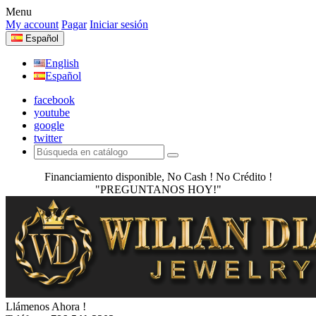
Menu
My account
Pagar
Iniciar sesión
Español
English
Español
facebook
youtube
google
twitter
Financiamiento disponible, No Cash ! No Crédito !
"PREGUNTANOS HOY!"
Llámenos Ahora !