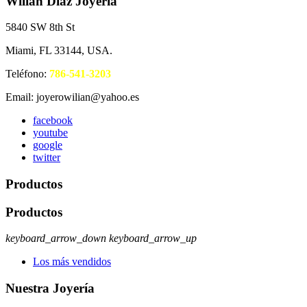
Wilian Díaz Joyería
5840 SW 8th St
Miami, FL 33144, USA.
Teléfono:
786-541-3203
Email: joyerowilian@yahoo.es
facebook
youtube
google
twitter
Productos
Productos
keyboard_arrow_down
keyboard_arrow_up
Los más vendidos
Nuestra Joyería