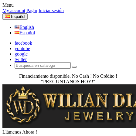
Menu
My account
Pagar
Iniciar sesión
Español
English
Español
facebook
youtube
google
twitter
Financiamiento disponible, No Cash ! No Crédito !
"PREGUNTANOS HOY!"
Llámenos Ahora !