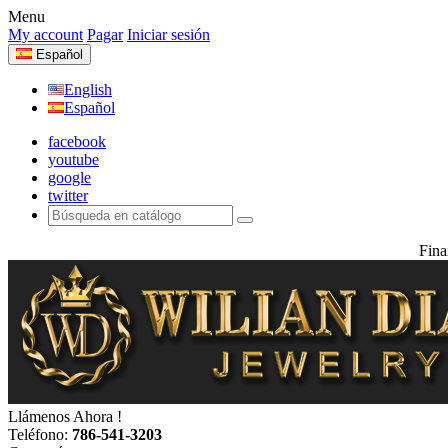
Menu
My account
Pagar
Iniciar sesión
Español
English
Español
facebook
youtube
google
twitter
Fina
Llámenos Ahora !
Teléfono:
786-541-3203