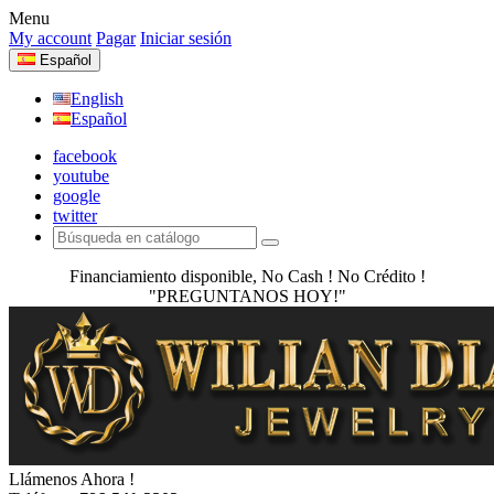
Menu
My account
Pagar
Iniciar sesión
Español
English
Español
facebook
youtube
google
twitter
Financiamiento disponible, No Cash ! No Crédito !
"PREGUNTANOS HOY!"
Llámenos Ahora !