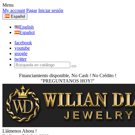
Menu
My account
Pagar
Iniciar sesión
Español
English
Español
facebook
youtube
google
twitter
Financiamiento disponible, No Cash ! No Crédito !
"PREGUNTANOS HOY!"
Llámenos Ahora !