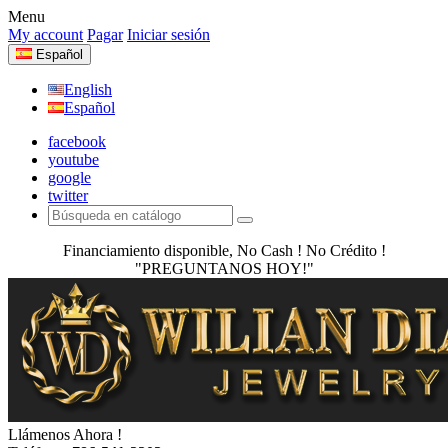
Menu
My account
Pagar
Iniciar sesión
Español
English
Español
facebook
youtube
google
twitter
Financiamiento disponible, No Cash ! No Crédito !
"PREGUNTANOS HOY!"
Llámenos Ahora !