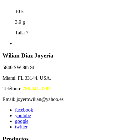
10 k
3.9 g
Talla 7
Wilian Díaz Joyería
5840 SW 8th St
Miami, FL 33144, USA.
Teléfono:
786-541-3203
Email: joyerowilian@yahoo.es
facebook
youtube
google
twitter
Productos