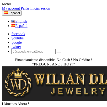
Menu
My account
Pagar
Iniciar sesión
Español
English
Español
facebook
youtube
google
twitter
Financiamiento disponible, No Cash ! No Crédito !
"PREGUNTANOS HOY!"
Llámenos Ahora !