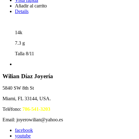
Vista rápida
Añadir al carrito
Details
14k
7.3 g
Talla 8/11
Wilian Díaz Joyería
5840 SW 8th St
Miami, FL 33144, USA.
Teléfono:
786-541-3203
Email: joyerowilian@yahoo.es
facebook
youtube