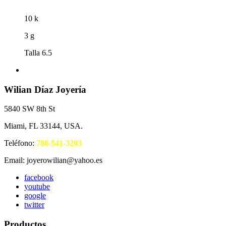
10 k
3 g
Talla 6.5
Wilian Díaz Joyería
5840 SW 8th St
Miami, FL 33144, USA.
Teléfono:
786-541-3203
Email: joyerowilian@yahoo.es
facebook
youtube
google
twitter
Productos