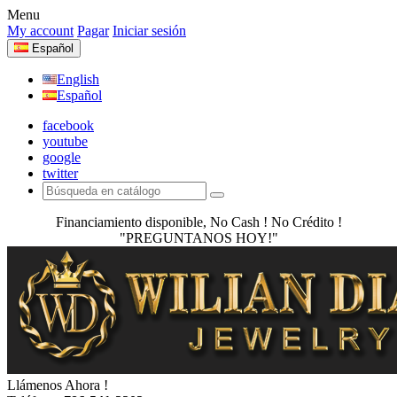
Menu
My account
Pagar
Iniciar sesión
Español
English
Español
facebook
youtube
google
twitter
Financiamiento disponible, No Cash ! No Crédito !
"PREGUNTANOS HOY!"
Llámenos Ahora !