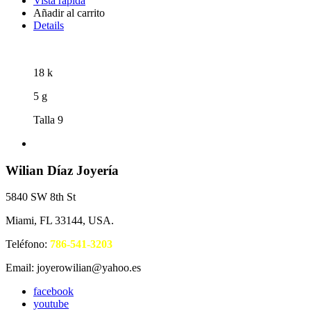
Vista rápida
Añadir al carrito
Details
18 k
5 g
Talla 9
Wilian Díaz Joyería
5840 SW 8th St
Miami, FL 33144, USA.
Teléfono:
786-541-3203
Email: joyerowilian@yahoo.es
facebook
youtube