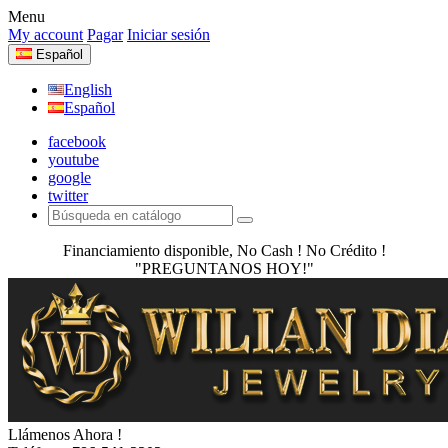
Menu
My account
Pagar
Iniciar sesión
Español
English
Español
facebook
youtube
google
twitter
Financiamiento disponible, No Cash ! No Crédito !
"PREGUNTANOS HOY!"
Llámenos Ahora !