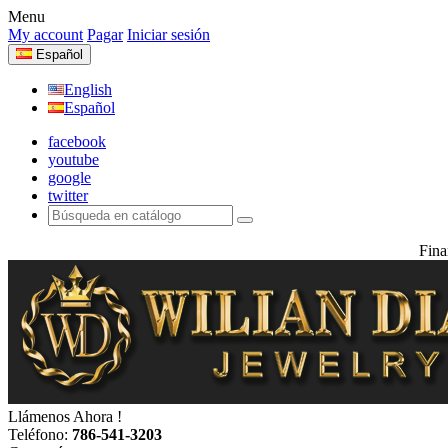
Menu
My account
Pagar
Iniciar sesión
Español
English
Español
facebook
youtube
google
twitter
Fina
Llámenos Ahora !
Teléfono:
786-541-3203