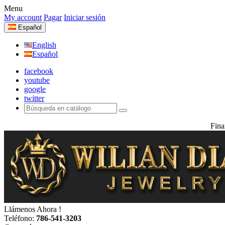
Menu
My account
Pagar
Iniciar sesión
Español
English
Español
facebook
youtube
google
twitter
Fina
Llámenos Ahora !
Teléfono:
786-541-3203