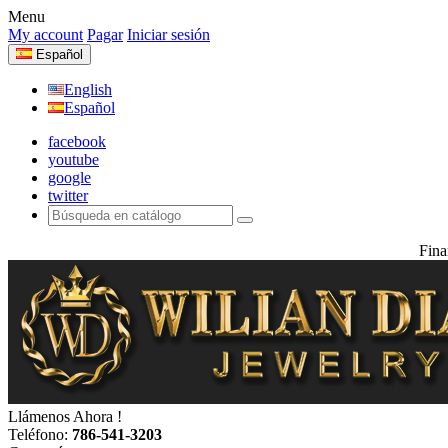
Menu
My account
Pagar
Iniciar sesión
Español
English
Español
facebook
youtube
google
twitter
Fina
Llámenos Ahora !
Teléfono:
786-541-3203