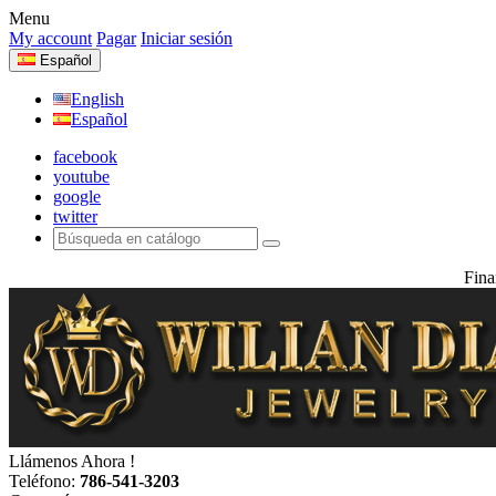
Menu
My account
Pagar
Iniciar sesión
Español
English
Español
facebook
youtube
google
twitter
Fina
Llámenos Ahora !
Teléfono:
786-541-3203