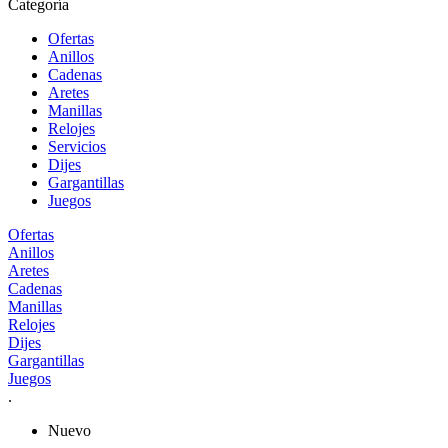
Categoría
Ofertas
Anillos
Cadenas
Aretes
Manillas
Relojes
Servicios
Dijes
Gargantillas
Juegos
Ofertas
Anillos
Aretes
Cadenas
Manillas
Relojes
Dijes
Gargantillas
Juegos
.
Nuevo