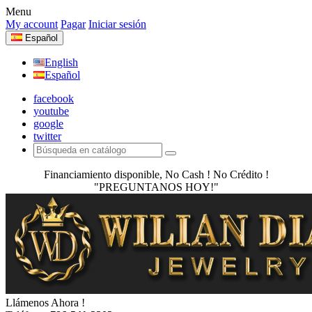
Menu
My account
Pagar
Iniciar sesión
Español
English
Español
facebook
youtube
google
twitter
Financiamiento disponible, No Cash ! No Crédito !
"PREGUNTANOS HOY!"
Llámenos Ahora !