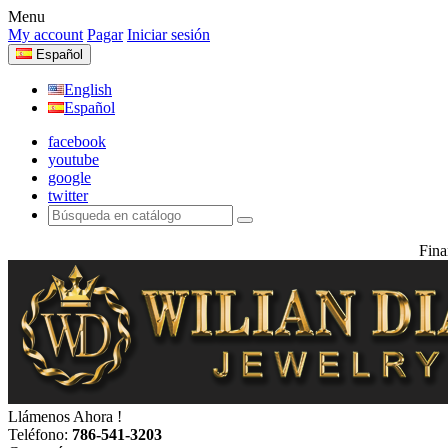
Menu
My account
Pagar
Iniciar sesión
Español
English
Español
facebook
youtube
google
twitter
Fina
Llámenos Ahora !
Teléfono:
786-541-3203