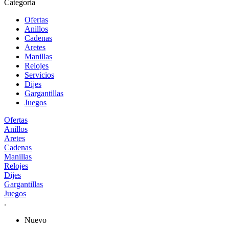
Categoría
Ofertas
Anillos
Cadenas
Aretes
Manillas
Relojes
Servicios
Dijes
Gargantillas
Juegos
Ofertas
Anillos
Aretes
Cadenas
Manillas
Relojes
Dijes
Gargantillas
Juegos
.
Nuevo