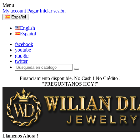
Menu
My account
Pagar
Iniciar sesión
Español
English
Español
facebook
youtube
google
twitter
Financiamiento disponible, No Cash ! No Crédito !
"PREGUNTANOS HOY!"
Llámenos Ahora !