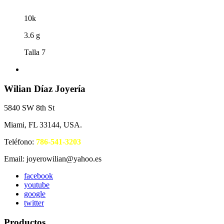
10k
3.6 g
Talla 7
Wilian Díaz Joyería
5840 SW 8th St
Miami, FL 33144, USA.
Teléfono:
786-541-3203
Email: joyerowilian@yahoo.es
facebook
youtube
google
twitter
Productos