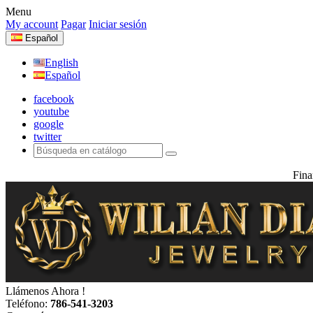
Menu
My account
Pagar
Iniciar sesión
Español
English
Español
facebook
youtube
google
twitter
Fina
Llámenos Ahora !
Teléfono:
786-541-3203