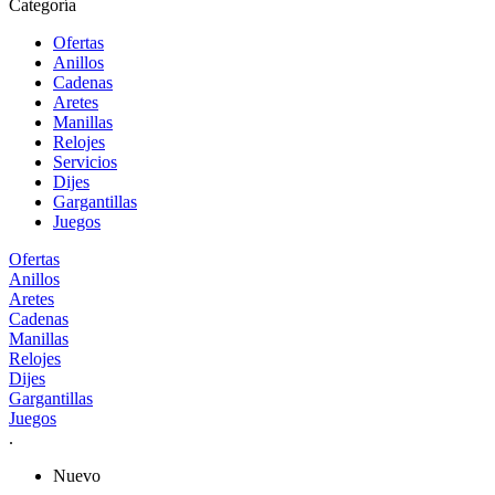
Categoría
Ofertas
Anillos
Cadenas
Aretes
Manillas
Relojes
Servicios
Dijes
Gargantillas
Juegos
Ofertas
Anillos
Aretes
Cadenas
Manillas
Relojes
Dijes
Gargantillas
Juegos
.
Nuevo